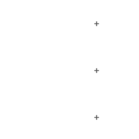
+
+
+