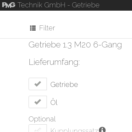
Technik GmbH
- Getriebe
Filter
Getriebe 1.3 M20 6-Gang
Lieferumfang:
Getriebe
Öl
Optional
Kupplungssatz