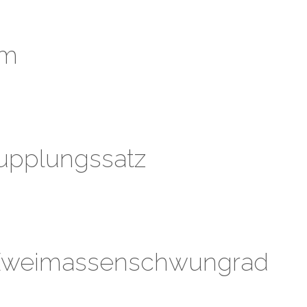
mm
Kupplungssatz
- Zweimassenschwungrad